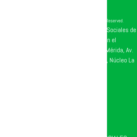
© Copyright 2024
CLID – FACES – ULA
All Rights Reserved.
Facultad de Ciencias Económicas y Sociales de
la Universidad de Los Andes (ULA), en el
Laboratorio Innov@ula, ubicado en Mérida, Av.
Las Américas, Sector La Otra Banda, Núcleo La
Liria, Edifico F, Planta Baja.
(+58) 414 158 0999
(+58) 414 080 3351
clidinnovaula@gmail.com