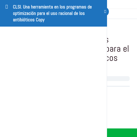
CLSI. Una herramienta en los programas de
optimización para el uso racional de los
antibióticos Copy
CLSI. Una herramienta en los
programas de optimización para el
uso racional de los antibióticos
Copy