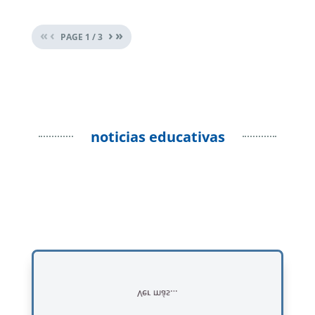
«
‹
›
»
PAGE
1
/
3
noticias educativas
Ver más...