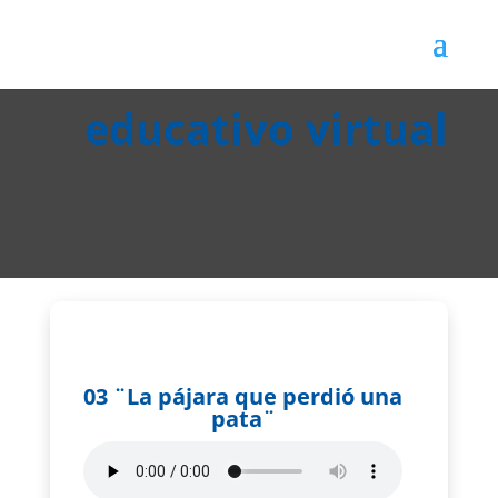
03 ¨La pájara que perdió una
pata¨